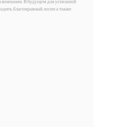
и компании. В будущем для успешной
водить благонравный логин а также