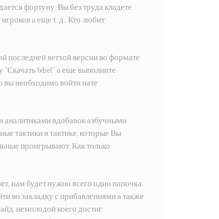
идается фортуну.
Вы без труда кладете
игроков а еще т. д.. Кто любит
ой последней ветхой версии во формате
“Скачать 1xbet” а еще выполните
о вы необходимо войти нате
и аналитиками вдобавок азбучными
е тактики и тактике, которые Вы
ельные проигрывают. Как только
т, нам будет нужно всего один папочка.
йти во закладку с прибавлениями а также
айд, немолодой коего достиг