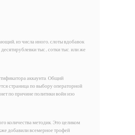
ающий, из числа иного, слоты вдобавок
десятирублевки тыс., сотки тыс. или же
нтификатора аккаунта. Общий
ется страница по выбору операторной
в нет по причине политики войн изо
го количества методик. Это целиком
также добавили всемерное трофей