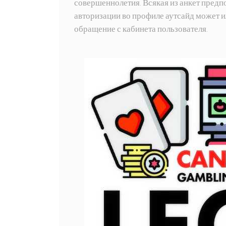
совершеннолетия. Всякая из анкет предп
авторизации во профиле аутсайд может ил
обращение с кабинета пользователя.