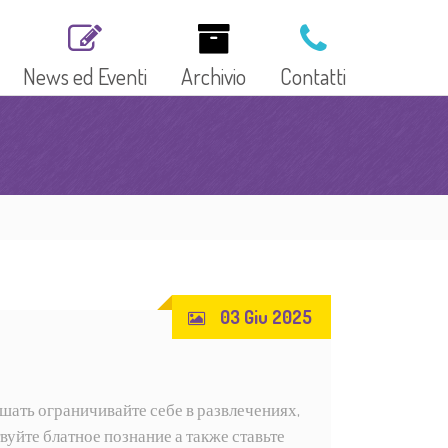
News ed Eventi
Archivio
Contatti
03 Giu 2025
ишать ограничивайте себе в развлечениях,
уйте блатное познание а также ставьте